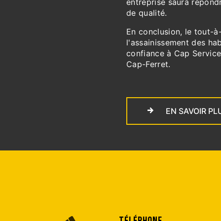
entreprise saura répondr
de qualité.
En conclusion, le tout-à
l'assainissement des hab
confiance à Cap Service
Cap-Ferret.
EN SAVOIR PL