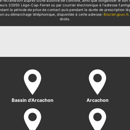
e réclamation auprès d’une autorité de contrôle, ainsi que d’organiser le s
eurs 33950 Lège-Cap-Ferret ou par courrier électronique à l'adresse f.antign
t la période de prise de contact puis pendant la durée de prescription léga
sition au démarchage téléphonique, disponible à cette adresse:
Bloctel.gouv.fr
.
droits.
Bassin d'Arcachon
Arcachon