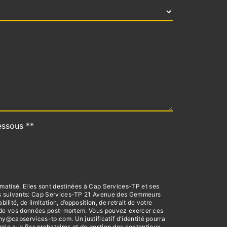
essous **
matisé. Elles sont destinées à Cap Services-TP et ses
res suivants: Cap Services-TP 21 Avenue des Gemmeurs
té, de limitation, d’opposition, de retrait de votre
ort de vos données post-mortem. Vous pouvez exercer ces
y@capservices-tp.com. Un justificatif d'identité pourra
le aux fins probatoires et de gestion des contentieux.