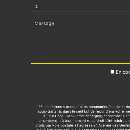
En coc
** Les données personnelles communiquées sont nécess
sous-traitants dans le seul but de répondre à votre
33950 Lège-Cap-Ferret f.antigny@capservices-tp.com.
consentement à tout moment et du droit d’introduire un
droits par voie postale à l'adresse 21 Avenue des Gemm
vous être demandé. Nous conservons vos données pendan