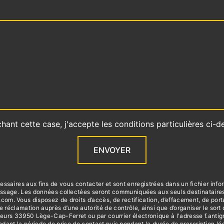
hant cette case, j'accepte les conditions particulières ci-d
ENVOYER
aires aux fins de vous contacter et sont enregistrées dans un fichier infor
 message. Les données collectées seront communiquées aux seuls destinatai
 Vous disposez de droits d’accès, de rectification, d’effacement, de portabili
e réclamation auprès d’une autorité de contrôle, ainsi que d’organiser le s
eurs 33950 Lège-Cap-Ferret ou par courrier électronique à l'adresse f.antign
t la période de prise de contact puis pendant la durée de prescription léga