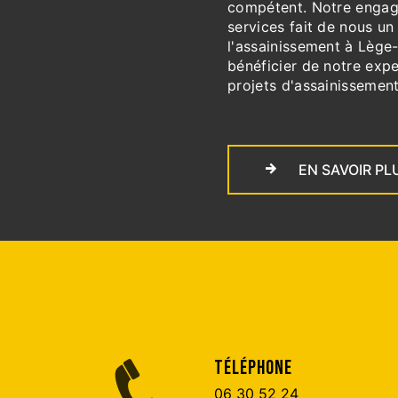
compétent. Notre engagem
services fait de nous u
l'assainissement à Lège
bénéficier de notre expe
projets d'assainissement
EN SAVOIR PL
TÉLÉPHONE
06 30 52 24