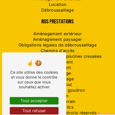
Location
Débroussaillage
NOS PRESTATIONS
Aménagement extérieur
Aménagement paysager
Obligations légales de débroussaillage
Chemins d'accès
Travaux préparatoires de piscines creusées
Assainissement
Terrassement
Ce site utilise des cookies
Dessouchage
et vous donne le contrôle
Débroussaillage
sur ceux que vous
Tout-à-l'égout
souhaitez activer
Préparation avant goudron
Démolition
Tout accepter
Nettoyage terrain
Travaux publics
Tout refuser
©
Vistalid
- 2026 - Tous droits réservés -