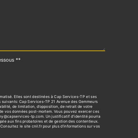
essous **
matisé. Elles sont destinées à Cap Services-TP et ses
res suivants: Cap Services-TP 21 Avenue des Gemmeurs
té, de limitation, d’opposition, de retrait de votre
ort de vos données post-mortem. Vous pouvez exercer ces
y@capservices-tp.com. Un justificatif d'identité pourra
le aux fins probatoires et de gestion des contentieux.
 Consultez le site cnil.fr pour plus d’informations sur vos