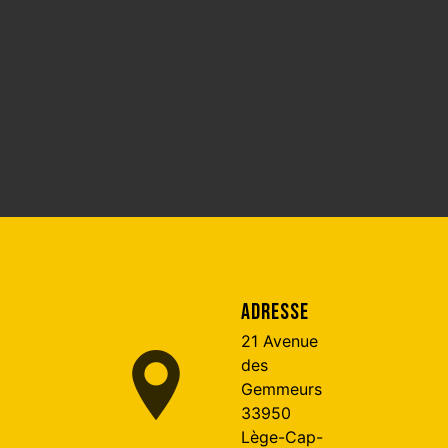
ADRESSE
21 Avenue
des
Gemmeurs
33950
Lège-Cap-