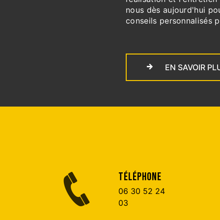
nous dès aujourd'hui pou
conseils personnalisés p
EN SAVOIR PL
TÉLÉPHONE
06 30 52 24
03