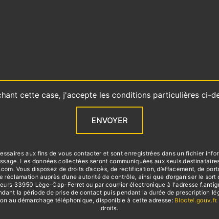
hant cette case, j'accepte les conditions particulières ci-d
ENVOYER
aires aux fins de vous contacter et sont enregistrées dans un fichier infor
 message. Les données collectées seront communiquées aux seuls destinatai
 Vous disposez de droits d’accès, de rectification, d’effacement, de portabili
e réclamation auprès d’une autorité de contrôle, ainsi que d’organiser le s
eurs 33950 Lège-Cap-Ferret ou par courrier électronique à l'adresse f.antign
t la période de prise de contact puis pendant la durée de prescription léga
sition au démarchage téléphonique, disponible à cette adresse:
Bloctel.gouv.fr
.
droits.