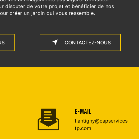
r discuter de votre projet et bénéficier de nos
our créer un jardin qui vous ressemble.
US
CONTACTEZ-NOUS
E-MAIL
f.antigny@capservices-
tp.com